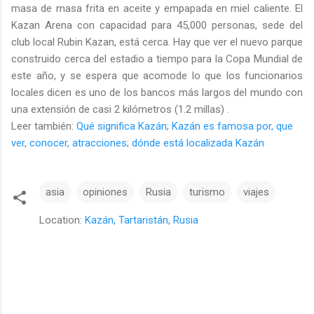
masa de masa frita en aceite y empapada en miel caliente. El
Kazan Arena con capacidad para 45,000 personas, sede del
club local Rubin Kazan, está cerca. Hay que ver el nuevo parque
construido cerca del estadio a tiempo para la Copa Mundial de
este año, y se espera que acomode lo que los funcionarios
locales dicen es uno de los bancos más largos del mundo con
una extensión de casi 2 kilómetros (1.2 millas) .
Leer también:
Qué significa Kazán
;
Kazán es famosa por, que
ver, conocer, atracciones
;
dónde está localizada Kazán
asia
opiniones
Rusia
turismo
viajes
Location:
Kazán, Tartaristán, Rusia
C
o
m
e