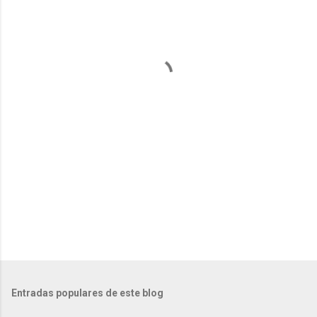
n
t
a
r
i
o
s
Entradas populares de este blog