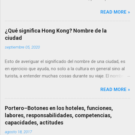
comprender que es la línea de vida de las operaciones
READ MORE »
hoteleras. ¿Qué queremos decir con "línea de vida"? Vamos a
desglosar lo dicho en aras de la didáctica.
¿Qué significa Hong Kong? Nombre de la
ciudad
septiembre 05, 2020
Esto de averiguar el significado del nombre de una ciudad, es
en ejercicio que ayuda, no solo a la cultura en general sino al
turista, a entender muchas cosas durante su viaje. El nombre
Hong Kong es en realidad una traducción fonética del nombre
READ MORE »
cantonés de la ciudad 香港 ( heung gong ), que literalmente
significa "puerto fragante" o puerto de las especias.
Portero–Botones en los hoteles, funciones,
labores, responsabilidades, competencias,
capacidades, actitudes
agosto 18, 2017