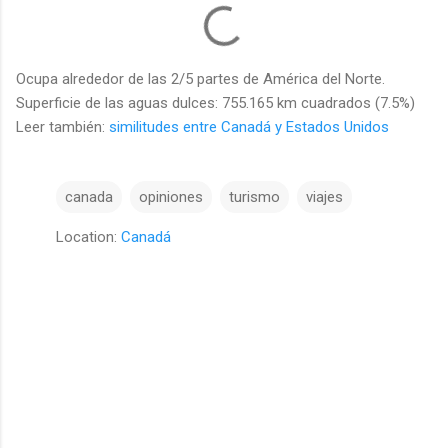
Ocupa alrededor de las 2/5 partes de América del Norte.
Superficie de las aguas dulces: 755.165 km cuadrados (7.5%)
Leer también:
similitudes entre Canadá y Estados Unidos
canada
opiniones
turismo
viajes
Location:
Canadá
C
o
m
e
n
t
a